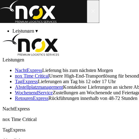
Skip to content
Leistungen
▾
Branchen
▾
Über uns
▾
Neuigkeiten
▾
Karriere
▾
Leistungen
Kontakt
▾
Neue batterieelektrische Transporter für 
Kundenbereich
▾
NachtExpress
Lieferung bis zum nächsten Morgen
nox Time Critical
Unsere High-End-Transportlösung für beson
TagExpress
Lieferungen am Tag bis 12 oder 17 Uhr
Abstell­platz­manage­ment
Kontaktlose Lieferungen an sichere Abs
Wochenend­Service
Zustellungen am Wochenende und Feiertag
Retouren­Express
Rückführungen innerhalb von 48-72 Stunden
NachtExpress
nox Time Critical
TagExpress