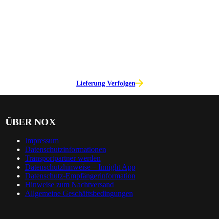
KUNDENBEREICH
Login
Sendungs­verfolgung/ Reklamation erfassen
Downloads
Lieferung Verfolgen
ÜBER NOX
Impressum
Datenschutzinformationen
Trans­port­part­ner werden
Datenschutzhinweise – Innight App
Datenschutz-Empfänger­information
Hinweise zum Nachtversand
Allgemeine Geschäftsbedingungen