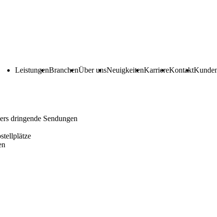
Leistungen
Branchen
Über uns
Neuigkeiten
Karriere
Kontakt
Kunden
das nox-Netzwerk
ders dringende Sendungen
tellplätze
en