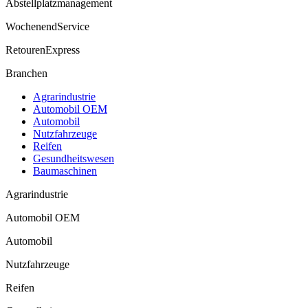
Abstell­platz­manage­ment
Wochenend­Service
Retouren­Express
Branchen
Agrarindustrie
Automobil OEM
Automobil
Nutzfahrzeuge
Reifen
Gesund­heits­wesen
Baumaschinen
Agrarindustrie
Automobil OEM
Automobil
Nutzfahrzeuge
Reifen