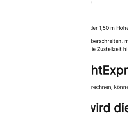
• In der Regel keine Beschränkungen
• Einzelpakete, deren Maße
• 3,20 m Länge oder 1,20 m Breite oder 1,50 m Höh
• und/oder ein Gewicht von 100 kg überschreiten, m
anmelden. Bitte beachten Sie, dass die Zustellzeit hi
Was kostet NachtExpr
Um Ihre individuellen Anfragen zu berechnen, könn
Wie und wann wird di
zugestellt?