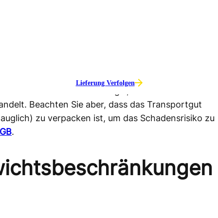
erbindung
, um Ihre Anforderungen mit uns zu
rpackt werden?
Lieferung Verfolgen
Ware für Sie. Dabei ist es egal, ob es sich um
 handelt. Beachten Sie aber, dass das Transportgut
auglich) zu verpacken ist, um das Schadensrisiko zu
GB
.
ichtsbeschränkungen