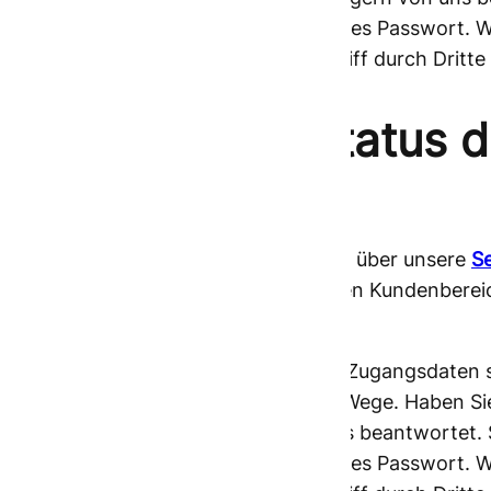
Benutzernamen, sowie Ihr geschütztes Passwort. Wir
behandelt werden und vor dem Zugriff durch Dritte 
Wie kann der Status 
werden?
Sie können entweder Einzelabfragen über unsere
S
durchführen oder sich im geschützten Kundenbere
Sendung online abfragen.
Sollten Sie noch nicht im Besitz von Zugangsdaten
Wir leiten alles Weitere für Sie in die Wege. Habe
werden, diese ebenfalls gern von uns beantwortet. S
Benutzernamen, sowie Ihr geschütztes Passwort. Wir