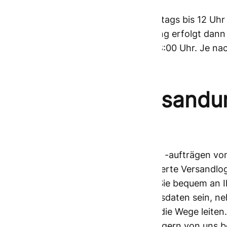
Wenn Sie die Abholung montags-freitags bis 12 Uhr 
noch am selben Tag ab. Die Zustellung erfolgt dann
nächsten Werktag, in der Regel vor 8:00 Uhr. Je na
variieren.
Wie können Versandunt
werden?
Das Ausfüllen von Versandlabeln und -aufträgen vo
Ihnen eine komfortable, internetbasierte Versandlog
internationalen Sendungen können Sie bequem an Ih
Sie noch nicht im Besitz von Zugangsdaten sein, n
werden dann alles Weitere für Sie in die Wege leite
Anwendung werden, diese ebenfalls gern von uns bea