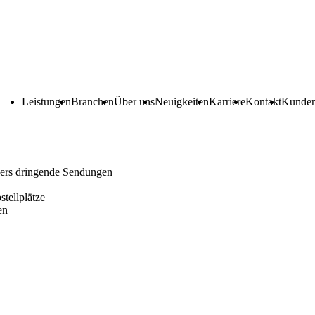
Leistungen
Branchen
Über uns
Neuigkeiten
Karriere
Kontakt
Kunden
ders dringende Sendungen
tellplätze
en