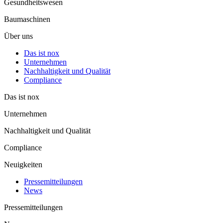
Gesund­heits­wesen
Baumaschinen
KONTAKT
Über uns
Kontaktformular
Das ist nox
+49 4224 920 000
Unter­nehmen
Nachhaltigkeit und Qualität
Compliance
Das ist nox
Unter­nehmen
Nachhaltigkeit und Qualität
Compliance
SOCIALS
Neuigkeiten
Pressemitteilungen
News
Impressum
Einwilligungsmanagement
Pressemitteilungen