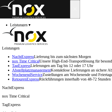
Skip to content
Leistungen
▾
Branchen
▾
Über uns
▾
Neuigkeiten
▾
Karriere
▾
Leistungen
Kontakt
▾
Kundenbereich
▾
Impressum
NachtExpress
Lieferung bis zum nächsten Morgen
nox Time Critical
Unsere High-End-Transportlösung für beson
TagExpress
Lieferungen am Tag bis 12 oder 17 Uhr
Abstell­platz­manage­ment
Kontaktlose Lieferungen an sichere Abs
Wochenend­Service
Zustellungen am Wochenende und Feiertag
nox Germany GmbH
Retouren­Express
Rückführungen innerhalb von 48-72 Stunden
Katzbergstr. 3, D-40764 Langenfeld
NachtExpress
Tel.: +49 (0) 4224 920 000
nox Time Critical
E-Mail:
welcome@nox.eu
TagExpress