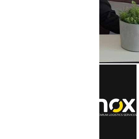
LEISTUNGEN
nox Time Critical
Retouren­express
Nachtexpress
TagExpress
Wochenend­service
Abstell­platz­manage­ment