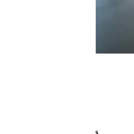
Tourenbetreuer (m/w/d)
Niederaula
Operations
Berufserfahrene
Vollzeit
Wir suchen dich für die
Abteilung Operations als