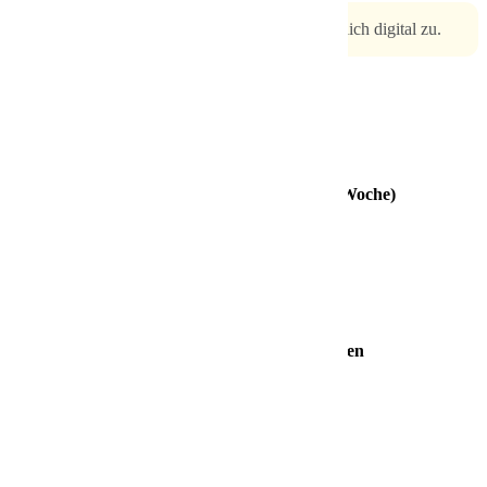
Bitte sende uns Deine Bewerbung ausschließlich digital zu.
Deine Benefits bei nox
30 Tage Urlaub (bei einer 5-Tage-Woche)
Sonderur­laubstage
Vermögens­wirksame Leistungen
Betriebliche Altersvorsorge