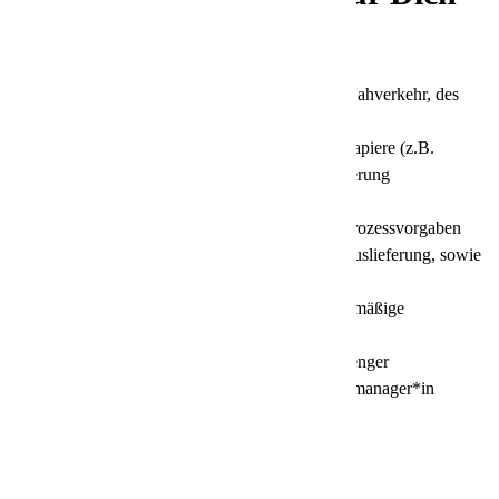
aus:
Überwachung der Scanqualität im Nahverkehr, des
Equipments und des Fahrpersonals
Erstellung erforderlicher Sendungspapiere (z.B.
Gefahrgutpapiere) für die Warenauslieferung
Einhaltung von Ladungssicherung,
Schadensprävention und allgemeinen Prozessvorgaben
Managen von Eskalationen in der Auslieferung, sowie
Reklamationsbearbeitungen
Übergabe neuer Schlüssel und regelmäßige
Schlüsselkontrollen bei den Fahrern
Optimierung der Tourenplanung in enger
Zusammenarbeit mit dem/der Transportmanager*in
Das bringst Du mit: