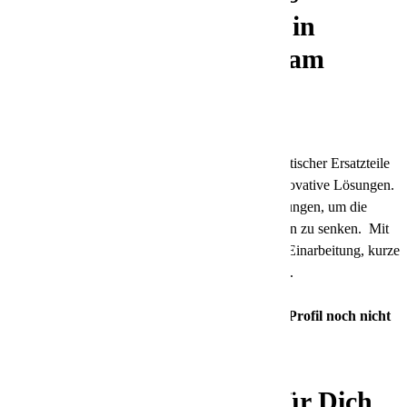
Tourenbetreuer (m/w/d) in
Vollzeit und unbefristet am
Standort Niederaula.
Wir von nox sind führend in der Lieferung zeitkritischer Ersatzteile
und verbessern ständig unsere Logistik durch innovative Lösungen.
Unser Fokus liegt hierbei auf nächtlichen Zustellungen, um die
Wettbewerbsfähigkeit zu steigern und Lagerkosten zu senken. Mit
60 Jahren Erfahrung bieten wir eine individuelle Einarbeitung, kurze
Entscheidungswege und eine offene
Duz-Kultur
.
Gestalte mit uns die Zukunft –
auch wenn Dein Profil noch nicht
zu 100% passt!
So sieht ein Arbeitstag für Dich