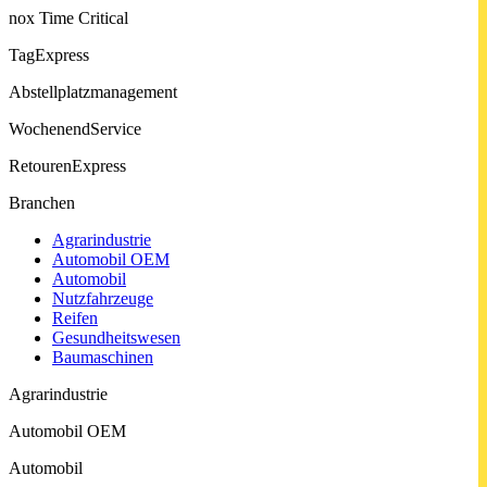
nox Time Critical
TagExpress
Abstell­platz­manage­ment
Wochenend­Service
Retouren­Express
Branchen
Agrarindustrie
Automobil OEM
Automobil
Nutzfahrzeuge
Reifen
Gesund­heits­wesen
Baumaschinen
Agrarindustrie
Automobil OEM
Automobil