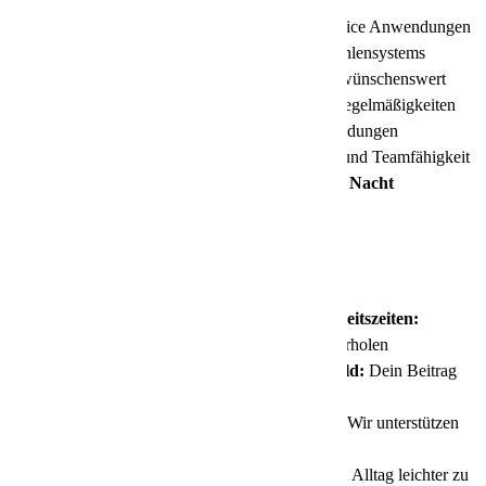
Kenntnisse in den gängigen MS-Office Anwendungen
Kenntnisse des deutschen Postleitzahlensystems
Erfahrungen in der Tourenplanung wünschenswert
Die Fähigkeit zur Sichtung von Unregelmäßigkeiten
oder Schäden der beförderten Warensendungen
Kommunikationsstärke, Flexibilität und Teamfähigkeit
Begeisterung für die Arbeit in der Nacht
Das bieten wir Dir:
30
Urlaubstage und planbare Arbeitszeiten:
Genieße ausreichend Zeit, um dich zu erholen
Erfolgsbeteiligung und Urlaubsgeld:
Dein Beitrag
zählt und wird belohnt
Vermögenswirksame Leistungen:
Wir unterstützen
dich beim Vermögensaufbau
Mitarbeiterparkplätze
: Um dir den Alltag leichter zu