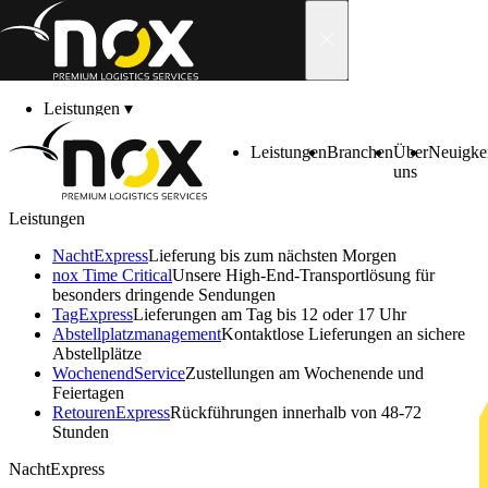
Skip to content
Leistungen
▾
Branchen
▾
Über uns
▾
Leistungen
Branchen
Über
Neuigke
Neuigkeiten
▾
uns
Karriere
▾
Kontakt
▾
Leistungen
Kundenbereich
▾
NachtExpress
Lieferung bis zum nächsten Morgen
nox Time Critical
Unsere High-End-Transportlösung für
besonders dringende Sendungen
TagExpress
Lieferungen am Tag bis 12 oder 17 Uhr
Abstell­platz­manage­ment
Kontaktlose Lieferungen an sichere
Abstellplätze
Wochenend­Service
Zustellungen am Wochenende und
Feiertagen
Retouren­Express
Rückführungen innerhalb von 48-72
Stunden
NachtExpress