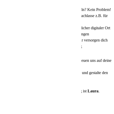
machen
Jobrad:
Im Sommer zur Arbeit radeln? Kein Problem!
Portale Mitarbeitervorteile:
Preisnachlasse z.B. für
Reisen oder Elektrogeräte
Plattform voiio:
Ein familienfreundlicher digitaler Ort
für Beratungsangebote und Vergünstigungen
Professionelle Arbeitskleidung:
Wir versorgen dich
mit einer persönlichen Schutzausrüstung
Bei uns sind alle Menschen willkommen,
wir freuen uns auf deine
Bewerbung.
Werde Teil unseres Teams, bring Deine Ideen ein und gestalte den
Erfolg des NachtExpress-Pioniers aktiv mit.
Deine Ansprechpartnerin in der Personalabteilung ist
Laura
.
Kennziffer
26068