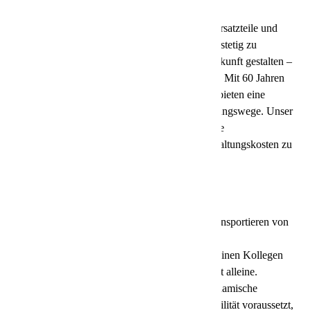
Wir sind führend in der Lieferung zeitkritischer Ersatzteile und
setzen auf innovative Lösungen, um die Logistik stetig zu
verbessern. Du kannst mit uns gemeinsam die Zukunft gestalten –
auch wenn Dein Profil noch nicht zu 100% passt. Mit 60 Jahren
Erfahrung sind wir Vorreiter in der Branche und bieten eine
individuelle Einarbeitung sowie kurze Entscheidungswege. Unser
Fokus liegt auf der nächtlichen Zustellung, um die
Wettbewerbsfähigkeit zu steigern und die Lagerhaltungskosten zu
senken.
So sieht ein Arbeitstag für dich aus:
Sortieren, Scannen, codieren und transportieren von
Packstücken jeglicher Art.
Teamarbeit: Zusammenarbeit mit Deinen Kollegen
steht an der Tagesordnung, Du bist nicht alleine.
Arbeitsumgebung: Schnelle und dynamische
Umgebung, die Genauigkeit und Flexibilität voraussetzt,