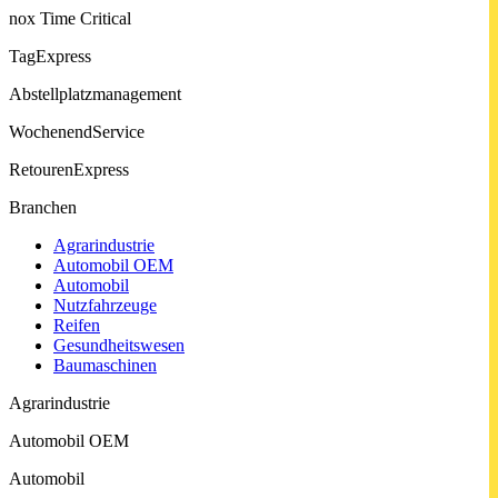
nox Time Critical
TagExpress
Abstell­platz­manage­ment
Wochenend­Service
Retouren­Express
Branchen
Agrarindustrie
Automobil OEM
Automobil
Nutzfahrzeuge
Reifen
Gesund­heits­wesen
Baumaschinen
Agrarindustrie
Automobil OEM
Automobil