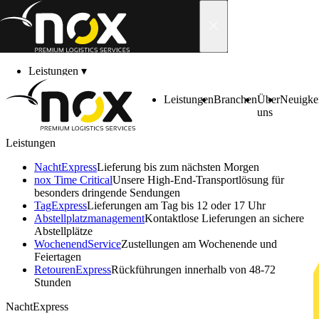
Skip to content
Leistungen
▾
Branchen
▾
Über uns
▾
Leistungen
Branchen
Über
Neuigke
Neuigkeiten
▾
uns
Karriere
▾
Kontakt
▾
Leistungen
Kundenbereich
▾
NachtExpress
Lieferung bis zum nächsten Morgen
nox Time Critical
Unsere High-End-Transportlösung für
besonders dringende Sendungen
TagExpress
Lieferungen am Tag bis 12 oder 17 Uhr
Abstell­platz­manage­ment
Kontaktlose Lieferungen an sichere
Abstellplätze
Wochenend­Service
Zustellungen am Wochenende und
Feiertagen
Retouren­Express
Rückführungen innerhalb von 48-72
Stunden
NachtExpress