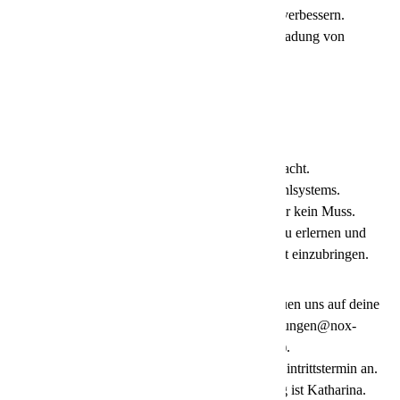
um Qualitätsstandarts zu halten und zu verbessern.
Kümmerst dich um die Be- und Entladung von
Fahrzeugen gemäß Vorschriften
Das bringst du mit:
Begeisterung für die Arbeit in der Nacht.
Kenntnisse des deutschen Postleitzahlsystems.
Ein Staplerschein wäre super, ist aber kein Muss.
Motivation, neue Aufgabengebiete zu erlernen und
Ideen zur Verbesserung für Deine Arbeit einzubringen.
Bei uns sind alle Menschen willkommen, wir freuen uns auf deine
Bewerbung mit der Kennziffer 26089 an bewerbungen@nox-
nachtexpress.de (max. 3MB und 2 Dateianhänge).
Bitte gib deinen Gehaltswunsch und möglichen Eintrittstermin an.
Deine Ansprechpartnerin in der Personalabteilung ist Katharina.