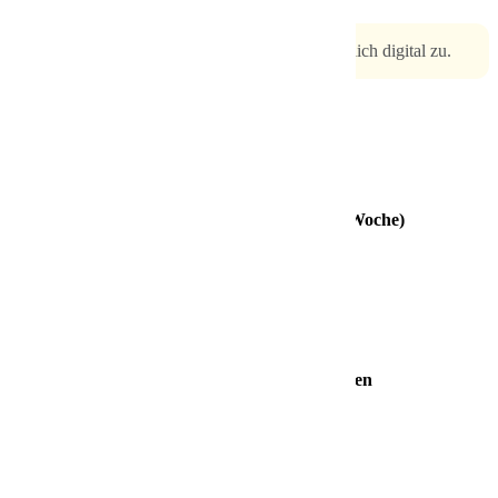
Bitte sende uns Deine Bewerbung ausschließlich digital zu.
Deine Benefits bei nox
30 Tage Urlaub (bei einer 5-Tage-Woche)
Sonderur­laubstage
Vermögens­wirksame Leistungen
Betriebliche Altersvorsorge