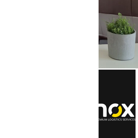
LEISTUNGEN
nox Time Critical
Retouren­express
Nachtexpress
TagExpress
Wochenend­service