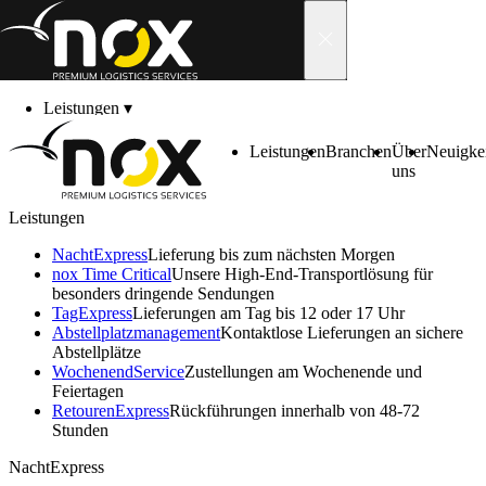
Skip to content
Leistungen
▾
Branchen
▾
Über uns
▾
Leistungen
Branchen
Über
Neuigke
Neuigkeiten
▾
uns
Karriere
▾
Kontakt
▾
Leistungen
Kundenbereich
▾
Gesund­heits­wesen
NachtExpress
Lieferung bis zum nächsten Morgen
nox Time Critical
Unsere High-End-Transportlösung für
besonders dringende Sendungen
TagExpress
Lieferungen am Tag bis 12 oder 17 Uhr
Abstell­platz­manage­ment
Kontaktlose Lieferungen an sichere
Präziser After Sales Service für Krankenhäuser, Labore
Abstellplätze
und Arztpraxen
Wochenend­Service
Zustellungen am Wochenende und
Feiertagen
Retouren­Express
Rückführungen innerhalb von 48-72
Stunden
NachtExpress