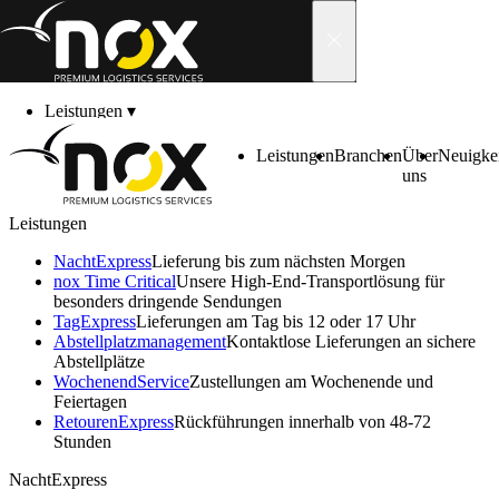
Skip to content
Leistungen
▾
Branchen
▾
Über uns
▾
Leistungen
Branchen
Über
Neuigke
Neuigkeiten
▾
uns
Karriere
▾
Kontakt
▾
Leistungen
Umweltfreundlich und schnell
Kundenbereich
▾
NachtExpress
Lieferung bis zum nächsten Morgen
Reifen
nox Time Critical
Unsere High-End-Transportlösung für
besonders dringende Sendungen
TagExpress
Lieferungen am Tag bis 12 oder 17 Uhr
Abstell­platz­manage­ment
Kontaktlose Lieferungen an sichere
Abstellplätze
Pünktliche Lieferung für maximale Kundenzufriedenheit
Wochenend­Service
Zustellungen am Wochenende und
Feiertagen
Retouren­Express
Rückführungen innerhalb von 48-72
Stunden
NachtExpress