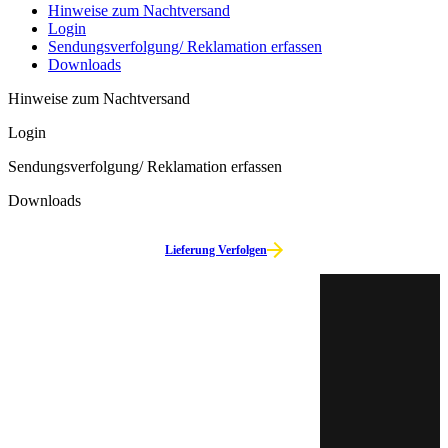
Hinweise zum Nachtversand
Login
Sendungs­verfolgung/ Reklamation erfassen
Downloads
Hinweise zum Nachtversand
LEISTUNGEN
Login
nox Time Critical
Retouren­express
Sendungs­verfolgung/ Reklamation erfassen
Nachtexpress
TagExpress
Downloads
Wochenend­service
Abstell­platz­manage­ment
Lieferung Verfolgen
KUNDENBEREICH
Login
Sendungs­verfolgung/
Reklamation erfassen
Downloads
KONTAKT
Kontaktformular