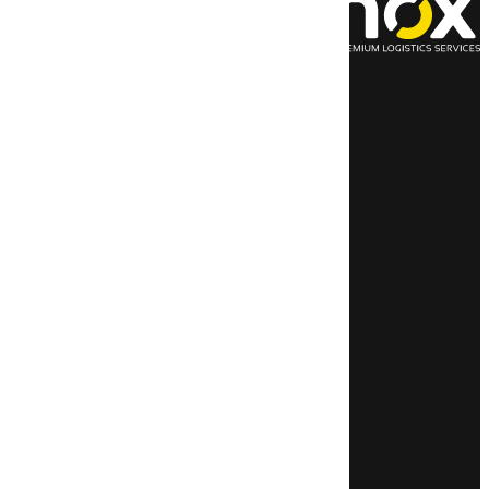
nox Time Critical
Retouren­express
Nachtexpress
TagExpress
Wochenend­service
Abstell­platz­manage­ment
KUNDENBEREICH
Login
Sendungs­verfolgung/
Reklamation erfassen
Downloads
KONTAKT
Kontaktformular
+49 4224 920 000
ÜBER NOX
Impressum
Datenschutzinformationen
Trans­port­part­ner werden