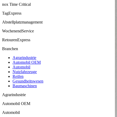
nox Time Critical
TagExpress
Abstell­platz­manage­ment
Wochenend­Service
Retouren­Express
Branchen
Agrarindustrie
Automobil OEM
Automobil
Nutzfahrzeuge
Reifen
Gesund­heits­wesen
Baumaschinen
Agrarindustrie
Automobil OEM
Automobil