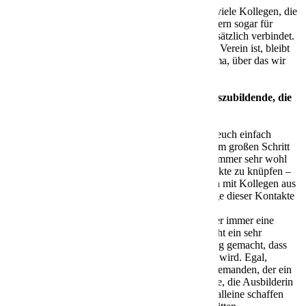
Außerdem haben wir in unserem Standort viele Kollegen, die
ebenfalls fußballbegeistert sind. Einige fiebern sogar für
denselben Verein wie ich, was natürlich zusätzlich verbindet.
Und selbst wenn jemand für einen anderen Verein ist, bleibt
der Fußball immer ein gutes Gesprächsthema, über das wir
uns in den Pausen austauschen können.
Welche Tipps hast du für zukünftige Auszubildende, die
vor dem Start ihrer Ausbildung stehen?
Antwort:
Mein wichtigster Tipp ist: Lasst euch einfach
darauf ein! Es ist völlig normal, vor so einem großen Schritt
aufgeregt zu sein, aber ich habe mich hier immer sehr wohl
gefühlt. Es gibt viele Gelegenheiten, Kontakte zu knüpfen –
nicht nur mit anderen Azubis, sondern auch mit Kollegen aus
anderen Standorten und Abteilungen. Einige dieser Kontakte
habe ich bis heute behalten.
Es ist auch wichtig zu wissen, dass man hier immer eine
unterstützende Hand findet. Bei nox herrscht ein sehr
familiäres Klima und ich habe die Erfahrung gemacht, dass
man hier schnell respektiert und unterstützt wird. Egal,
welches Problem man hat – es gibt immer jemanden, der ein
offenes Ohr für einen hat, sei es ein Kollege, die Ausbilderin
oder sogar der Chef. Man muss nicht alles alleine schaffen