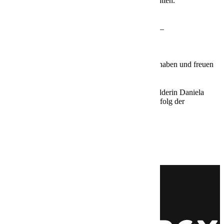
und es ist völlig in Ordnung, um Hilfe zu bitten.
________________________________________
Wir sind stolz, Silas auf seinem Weg begleitet zu haben und freuen
uns, seine weitere Entwicklung zu verfolgen.
Vielen Dank an alle, insbesondere an seine Ausbilderin Daniela
Vogt (siehe Foto), die durch ihren Einsatz zum Erfolg der
Ausbildung beigetragen haben!
22.9.2024
Zurück zur Übersicht
LEISTUNGEN