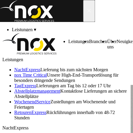
Skip to content
Leistungen
▾
Branchen
▾
Über uns
▾
Leistungen
Branchen
Über
Neuigke
Neuigkeiten
▾
uns
Karriere
▾
Kontakt
▾
Leistungen
Kundenbereich
▾
Erfolg durch Engagement und
NachtExpress
Lieferung bis zum nächsten Morgen
herausragende Ausbildung!
nox Time Critical
Unsere High-End-Transportlösung für
besonders dringende Sendungen
TagExpress
Lieferungen am Tag bis 12 oder 17 Uhr
Abstell­platz­manage­ment
Kontaktlose Lieferungen an sichere
Abstellplätze
Wochenend­Service
Zustellungen am Wochenende und
Feiertagen
Retouren­Express
Rückführungen innerhalb von 48-72
Stunden
NachtExpress