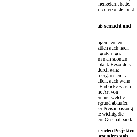
die ich im Laufe der Ausbildung besser kennengelernt hatte.
Es hat Spaß gemacht, gemeinsam den Hafen zu erkunden und
diese besondere Erfahrung zu teilen.
Welche Abteilung hat dir am meisten Spaß gemacht und
warum?
Antwort:
Da muss ich gleich zwei Abteilungen nennen.
Erstens die Disposition, für die ich mich letztlich auch nach
der Ausbildung entschieden habe. Es ist ein großartiges
Gefühl, Kunden glücklich zu machen, indem man spontan
eine dringend benötigte Sendung für sie einplant. Besonders
spannend finde ich es auch, Sonderfahrten durch ganz
Deutschland für unsere Versenderkunden zu organisieren.
Außerdem hat mir der Vertrieb sehr gut gefallen, auch wenn
ich nicht lange in dieser Abteilung war. Die Einblicke waren
extrem spannend, vor allem zu sehen, welche Art von
Berichten für die Kunden angefertigt werden und welche
Diskussionen und Verhandlungen im Hintergrund ablaufen,
bevor es zum Vertragsabschluss oder zu einer Preisanpassung
kommt. Diese Abteilung hat mir gezeigt, wie wichtig die
Vorbereitung und Kommunikation in unserem Geschäft sind.
Du warst während deiner Ausbildung an vielen Projekten
beteiligt. Gibt es ein Projekt, auf das du besonders stolz