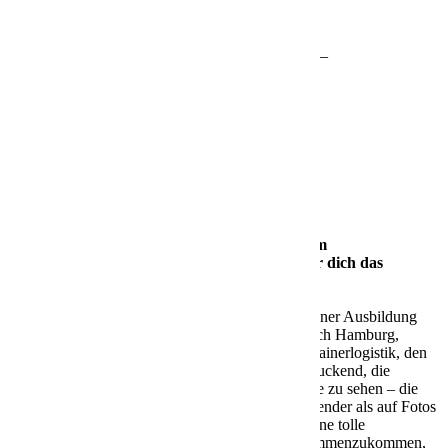
________________________________________
Interview mit Silas
Silas, herzlichen Glückwunsch zu deinem
herausragenden Abschluss! Was war für dich das
Highlight deiner Ausbildung?
Antwort:
Vielen Dank! Das Highlight meiner Ausbildung
war definitiv unsere Seehafenexkursion nach Hamburg,
besonders wegen des Einblicks in die Containerlogistik, den
wir dort bekommen haben. Es war beeindruckend, die
riesigen Containerschiffe aus nächster Nähe zu sehen – die
Dimensionen sind in echt noch beeindruckender als auf Fotos
oder Videos. Außerdem war der Ausflug eine tolle
Gelegenheit, mit den anderen Azubis zusammenzukommen,