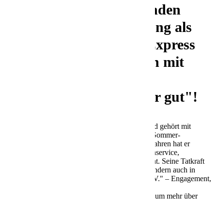
auf unseren Auszubildenden
Silas, der seine Ausbildung als
Kaufmann für Kurier, Express
und Postdienstleistungen mit
einem Traumergebnis
abgeschlossen hat: "Sehr gut"!
Silas startete am 01.09.2021 seine Ausbildung und gehört mit
seinem Ergebnis zu den besten Absolventen des Sommer-
Prüfungstermins 2024. In den vergangenen drei Jahren hat er
zahlreiche Abteilungen wie Vertrieb, Großkundenservice,
Commercial und Human Resources kennengelernt. Seine Tatkraft
zeigte sich nicht nur in seiner täglichen Arbeit, sondern auch in
Projekten wie der Tombola "Sterne für Innight e.V." – Engagement,
das Silas auszeichnet.
Wir haben ihn für ein kurzes Interview getroffen, um mehr über
seine Erfahrungen zu erfahren.