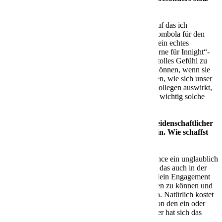
bist?
Antwort:
Ja, da gibt es tatsächlich eines, auf das ich
besonders stolz bin: die Organisation der Tombola für den
Sterne für Innight e.V.. Dieses Projekt war ein echtes
Highlight für mich, weil wir damit das „Sterne für Innight“-
Programm unterstützen konnten. Es ist ein tolles Gefühl zu
wissen, dass wir unseren Kollegen helfen können, wenn sie
sich mal in einer Notlage befinden. Zu sehen, wie sich unser
Engagement direkt auf das Wohl unserer Kollegen auswirkt,
war sehr erfüllend und hat mir gezeigt, wie wichtig solche
Initiativen sind.
Neben deiner Ausbildung bist du auch leidenschaftlicher
Fußballfan und engagierst dich im Verein. Wie schaffst
du es, Beruf und Hobby zu vereinen?
Antwort:
Für mich ist die Work-Life-Balance ein unglaublich
wichtiger Aspekt und ich finde es toll, dass das auch in der
Arbeitswelt immer mehr anerkannt wird. Mein Engagement
im Verein hilft mir dabei, wirklich abschalten zu können und
einen Ausgleich zum Berufsalltag zu finden. Natürlich kostet
es manchmal Zeit und ich musste auch schon den ein oder
anderen Urlaubstag dafür opfern, aber bisher hat sich das
immer gelohnt.